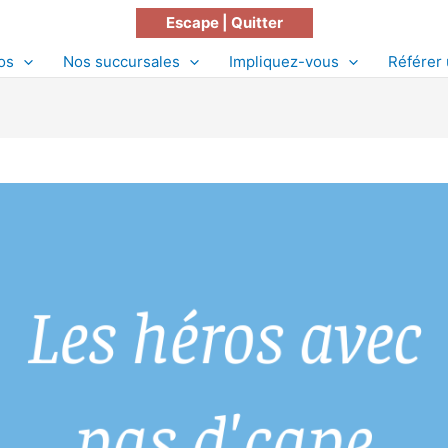
Escape | Quitter
os
Nos succursales
Impliquez-vous
Référer 