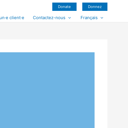
Donate
Donnez
un·e client·e
Contactez-nous
Français