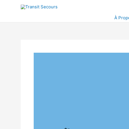
Aller
au
contenu
À Prop