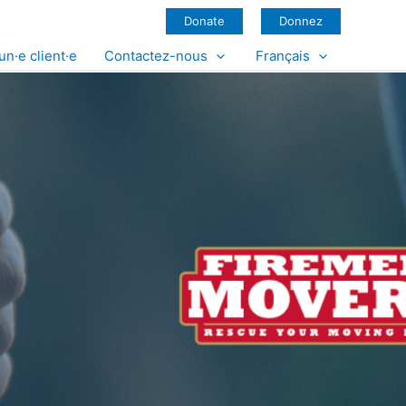
Donate
Donnez
un·e client·e
Contactez-nous
Français