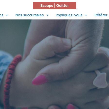
Escape | Quitter
os
Nos succursales
Impliquez-vous
Référer 