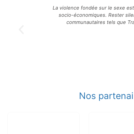
us les groupes
"Avec un enfant énergique, une s
 organismes
commencer une 
unautés.
Nos partenai