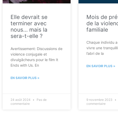
Elle devrait se
Mois de pré
terminer avec
de la violen
nous… mais la
familiale
sera-t-elle ?
Chaque individu a 
vivre une tranquilli
Avertissement: Discussions de
l’abri de la
violence conjugale et
divulgâcheurs pour le film It
Ends with Us. En
EN SAVOIR PLUS »
EN SAVOIR PLUS »
24 août 2024
Pas de
9 novembre 2023
commentaire
commentaire