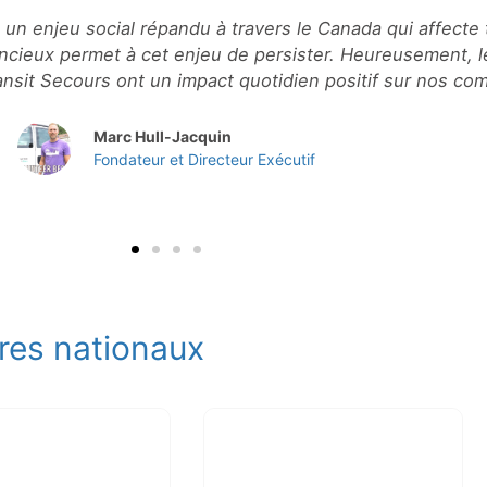
ituation financière difficile et apeurée (Transit Secours
vie avec mon enfant plus tôt que je l’avais anticipé."
Cliente de Transit Secours
res nationaux