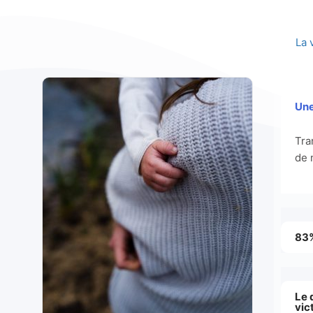
La 
Une
Tra
de 
83%
Le 
vic