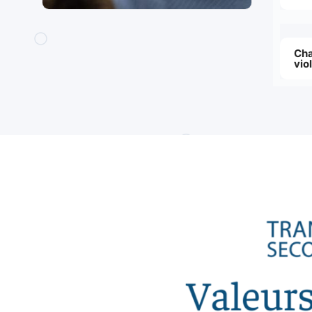
Cha
vio