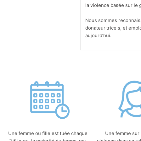
la violence basée sur l
Nous sommes reconnaissan
donateur·trice·s, et emplo
aujourd’hui.
Une femme ou fille est tuée chaque
Une femme sur c
2.5 jours, la majorité du temps, par
violence dans sa re