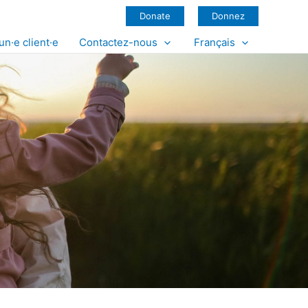
Donate
Donnez
un·e client·e
Contactez-nous
Français