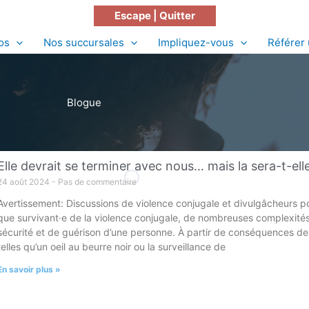
Escape | Quitter
os
Nos succursales
Impliquez-vous
Référer 
Blogue
Elle devrait se terminer avec nous… mais la sera-t-ell
24 août 2024
Pas de commentaire
Avertissement: Discussions de violence conjugale et divulgâcheurs pou
que survivant·e de la violence conjugale, de nombreuses complexité
sécurité et de guérison d’une personne. À partir de conséquences des
telles qu’un oeil au beurre noir ou la surveillance de
En savoir plus »