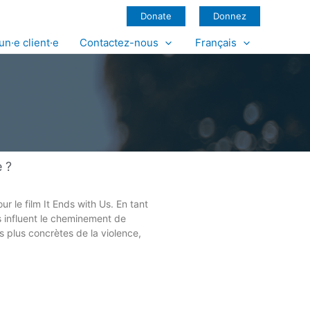
Donate
Donnez
un·e client·e
Contactez-nous
Français
e ?
r le film It Ends with Us. En tant
s influent le cheminement de
 plus concrètes de la violence,